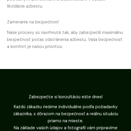
likvidácie azbestu.
Zameranie na bezpečnosť
Naše procesy sú navrhnuté tak, aby zabezpečili maximálnu
bezpečnosť počas odstránenia azbestu. Vaša bezpečnosť
a komfort je našou prioritou.
Zabezpečte si konzultáciu ešte dnes!
Každú zákazku riešime individuálne podľa požiadavky
zákazníka, s dôrazom na bezpečnosť a reálnu situáciu
priamo na mieste.
Na základe vašich údajov a fotografií vám pripravíme