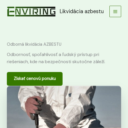
Preskočiť
na
Likvidácia azbestu
obsah
Odborná likvidácia AZBESTU
Odbornosť, spoľahlivosť a ľudský prístup pri
riešeniach, kde na bezpečnosti skutočne záleží.
Získať cenovú ponuku