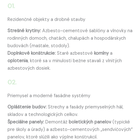
01.
Rezidenčné objekty a drobné stavby
Strešné krytiny:
Azbesto-cementové šablóny a vlnovky na
rodinných domoch, chatách, chalupách a hospodárskych
budovách (maštale, stodoly).
Doplnkové konštrukcie:
Staré azbestové
komíny
a
oplotenia
, ktoré sa v minulosti bežne stavali z vlnitých
azbestových dosiek.
02.
Priemysel a moderné fasádne systémy
Opláštenie budov:
Strechy a fasády priemyselných hál,
skladov a technologických celkov.
Špeciálne panely:
Demontáž
boletických panelov
(typické
pre školy a úrady) a azbesto-cementových „sendvičových“
panelov, ktoré slúžili ako výplne konštrukcií.