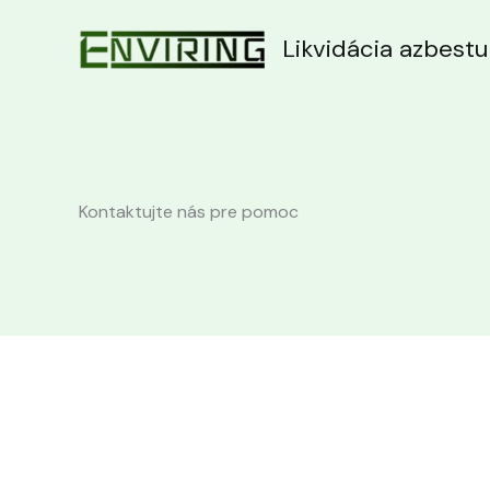
Preskočiť
na
Likvidácia azbestu
obsah
Kontaktujte nás pre pomoc