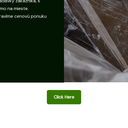
adavky zákazníka, s
amo na mieste.
ipravíme cenovú ponuku
Click Here