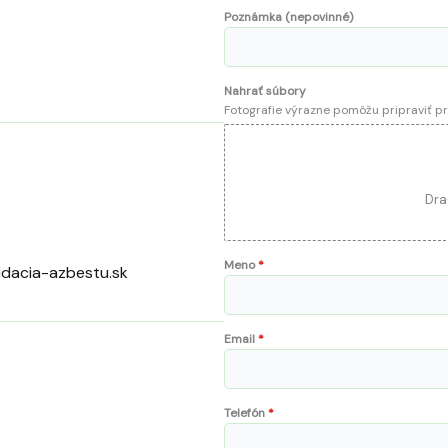
Poznámka (nepovinné)
Nahrať súbory
Fotografie výrazne pomôžu pripraviť 
Dra
Meno
*
vidacia-azbestu.sk
Email
*
Telefón
*