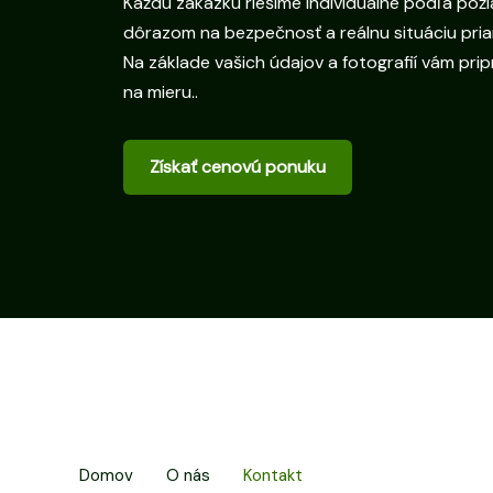
Každú zákazku riešime individuálne podľa poži
dôrazom na bezpečnosť a reálnu situáciu pri
Na základe vašich údajov a fotografií vám pr
na mieru..
Získať cenovú ponuku
Domov
O nás
Kontakt