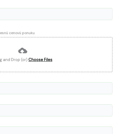
presnú cenovú ponuku
g and Drop (or)
Choose Files