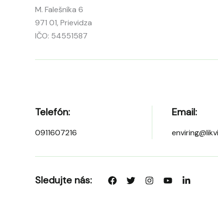
M. Falešníka 6
971 01, Prievidza
IČO: 54551587
Telefón:
Email:
0911607216
enviring@lik
Sledujte nás: