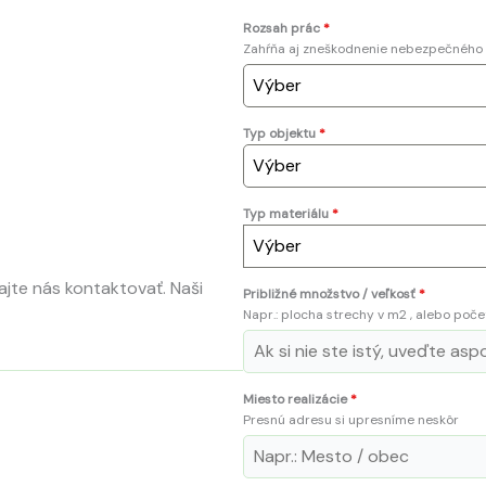
Rozsah prác
*
Zahŕňa aj zneškodnenie nebezpečnéh
Výber
Typ objektu
*
Výber
Typ materiálu
*
Výber
jte nás kontaktovať. Naši
Približné množstvo / veľkosť
*
Napr.: plocha strechy v m2 , alebo poče
Miesto realizácie
*
Presnú adresu si upresníme neskôr