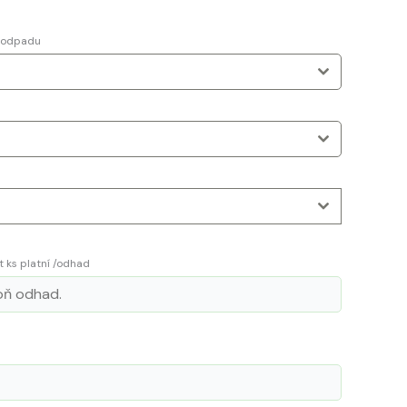
o odpadu
t ks platní /odhad