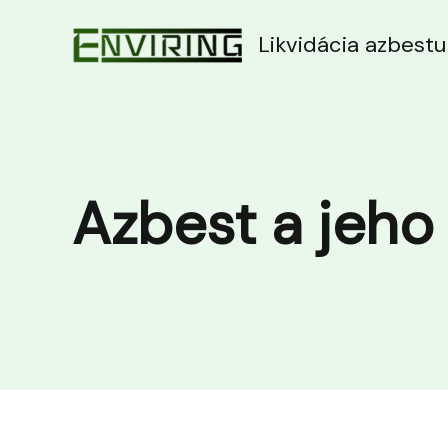
Preskočiť
na
Likvidácia azbestu
obsah
Azbest a jeho 