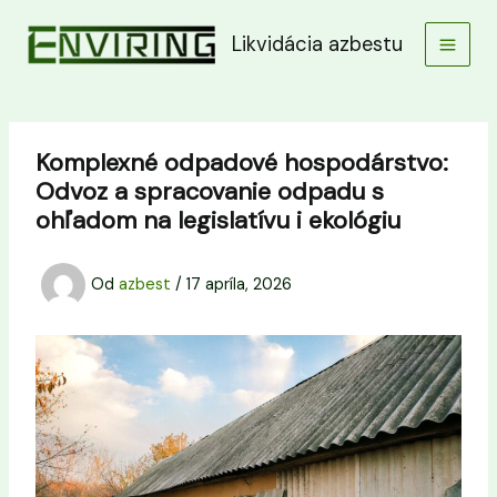
Preskočiť
na
Likvidácia azbestu
obsah
Komplexné odpadové hospodárstvo:
Odvoz a spracovanie odpadu s
ohľadom na legislatívu i ekológiu
Od
azbest
/
17 apríla, 2026