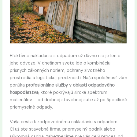
Efektívne nakladanie s odpadom už dávno nie je len o
jeho odvoze. V dnešnom svete ide o kombináciu
prísnych zákonných noriem, ochrany životného
prostredia a logistickej precíznosti. Naša spoločnosť vám
ponúka
profesionálne služby v oblasti odpadového
hospodárstva
, ktoré pokrývajú široké spektrum
materiálov – od drobnej stavebnej sute až po špecifické
priemyselné odpady.
Vaša cesta k zodpovednému nakladaniu s odpadom
Či už ste stavebná firma, priemyselný podnik alebo
súkromná osoba, zabezpečíme pre vás celý proces: od