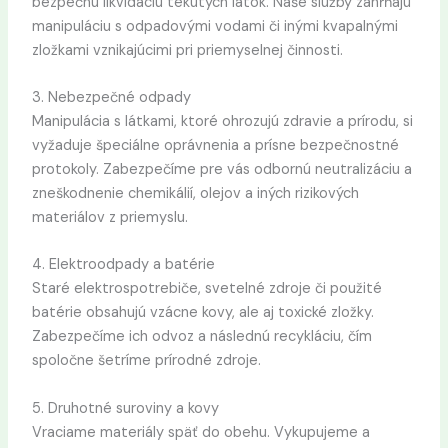
bezpečnú likvidáciu tekutých látok. Naše služby zahŕňajú
manipuláciu s odpadovými vodami či inými kvapalnými
zložkami vznikajúcimi pri priemyselnej činnosti.
3. Nebezpečné odpady
Manipulácia s látkami, ktoré ohrozujú zdravie a prírodu, si
vyžaduje špeciálne oprávnenia a prísne bezpečnostné
protokoly. Zabezpečíme pre vás odbornú neutralizáciu a
zneškodnenie chemikálií, olejov a iných rizikových
materiálov z priemyslu.
4. Elektroodpady a batérie
Staré elektrospotrebiče, svetelné zdroje či použité
batérie obsahujú vzácne kovy, ale aj toxické zložky.
Zabezpečíme ich odvoz a následnú recykláciu, čím
spoločne šetríme prírodné zdroje.
5. Druhotné suroviny a kovy
Vraciame materiály späť do obehu. Vykupujeme a