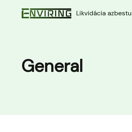
Preskočiť
na
Likvidácia azbestu
obsah
General